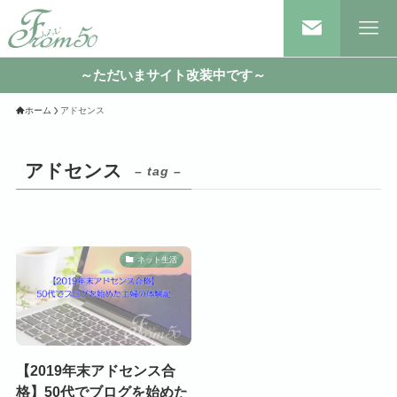
～ただいまサイト改装中です～
ホーム
アドセンス
アドセンス
– tag –
ネット生活
【2019年末アドセンス合
格】50代でブログを始めた