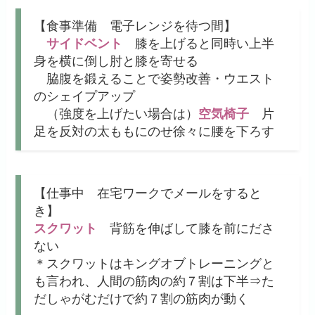
【食事準備 電子レンジを待つ間】
サイドベント
膝を上げると同時い上半
身を横に倒し肘と膝を寄せる
脇腹を鍛えることで姿勢改善・ウエスト
のシェイプアップ
（強度を上げたい場合は）
空気椅子
片
足を反対の太ももにのせ徐々に腰を下ろす
【仕事中 在宅ワークでメールをすると
き】
スクワット
背筋を伸ばして膝を前にださ
ない
＊スクワットはキングオブトレーニングと
も言われ、人間の筋肉の約７割は下半⇒た
だしゃがむだけで約７割の筋肉が動く